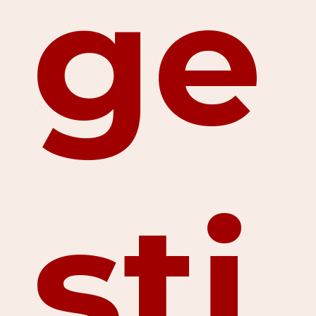
ge
sti