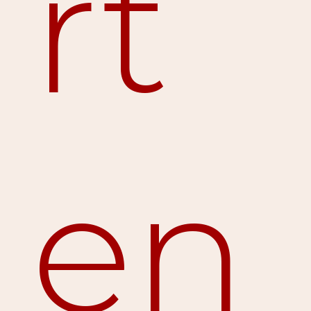
rt
en