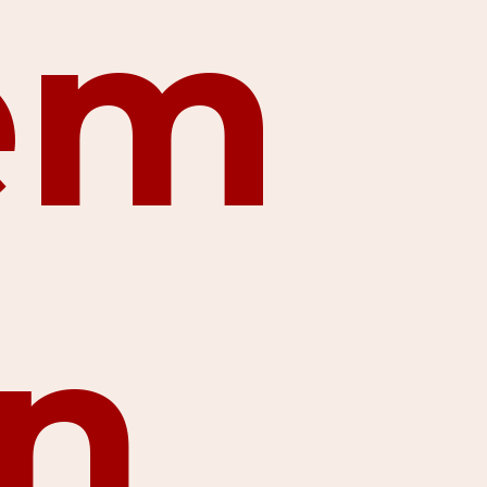
em
in