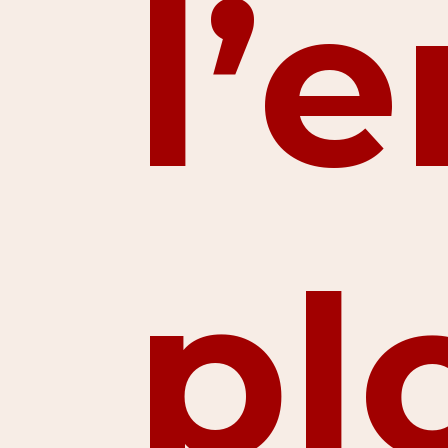
l’
pl