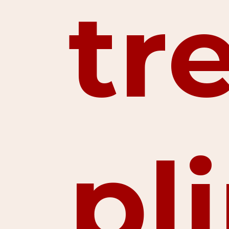
tr
pl