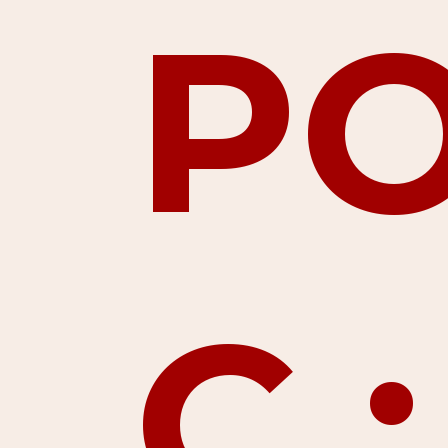
P
C :