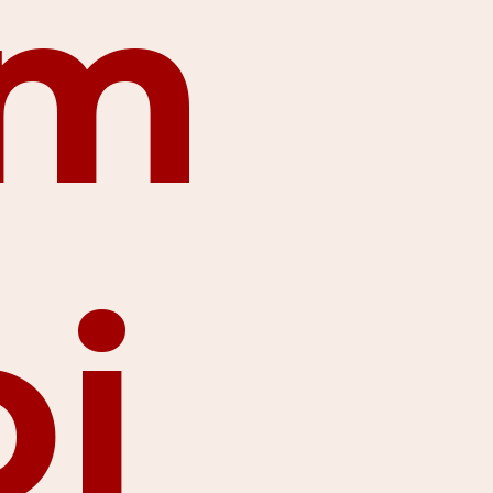
em
oi