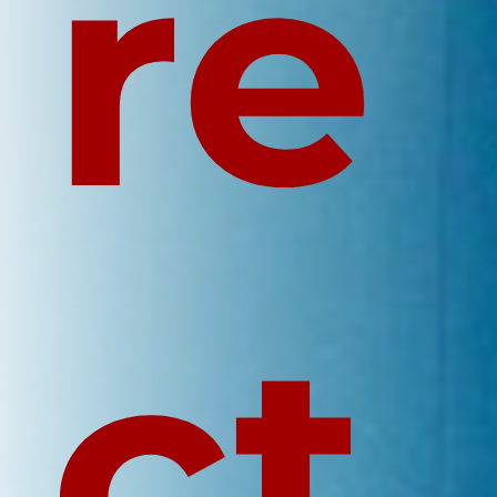
re
ct