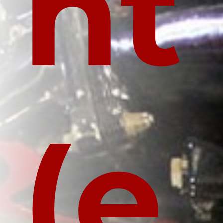
nt
(e