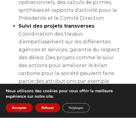
opérationnels, des calculs de primes,
synthèses et rapports d’activité pour la
Présidente et le Comité Direction.
Suivi des projets transverses
:
Coordination des travaux
d’embellissement sur les différentes
agences et services, garantie du respect
des délais. Des projets comme le suivi
des actions pour améliorer le bilan
carbone pour la société peuvent faire
partie des attributions par exemple.
Gestion documentaire
: Centralisation
Nous utilisons des cookies pour vous offrir la meilleure
expérience sur notre site.
et archivage des documents
stratégiques (comptes-rendus, contrats,
Accepter
Refuser
Réglages
etc.).
Gestion de la RSE pour l’entreprise
:
Suivi du bilan carbone annuel et des