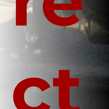
re
ct