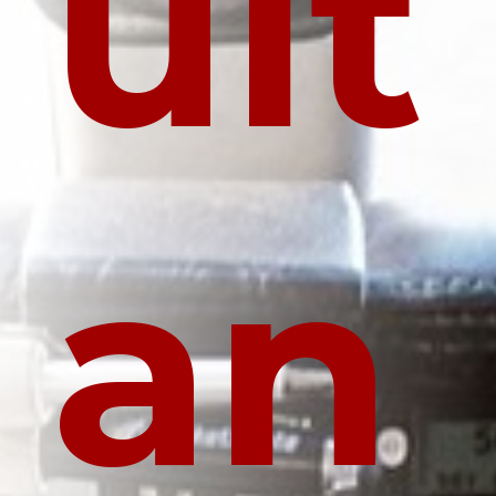
ult
an