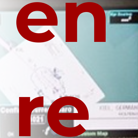
en
re