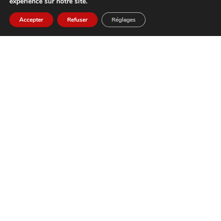
expérience sur notre site.
Vos missions principales seront :
Accepter
Refuser
Réglages
Construire, développer et fidéliser votre
portefeuille clients grâce à des actions
de prospection ;
Présenter notre Groupe et ses solutions
afin d’établir de nouvelles relations
commerciales ;
Comprendre les besoins en recrutement
de vos interlocuteurs et leurs proposer les
profils les plus pertients ;
Rechercher et évaluer les candidats au
cours d'un processus de recrutement
rigoureux (pré-qualification
téléphonique, entretien de préparation
en visio ou présentiel, suivi des
entretiens avec le client...) ;