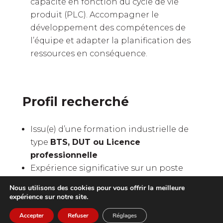
capacité en fonction du cycle de vie
produit (PLC). Accompagner le
développement des compétences de
l’équipe et adapter la planification des
ressources en conséquence.
Profil recherché
Issu(e) d’une formation industrielle de
type
BTS, DUT ou Licence
professionnelle
Expérience significative sur un poste
similaire en environnement
Nous utilisons des cookies pour vous offrir la meilleure
aéronautique
expérience sur notre site.
À l’aise avec les outils informatiques
Accepter
Refuser
Réglages
(Excel, suivi de production, outils qualité)