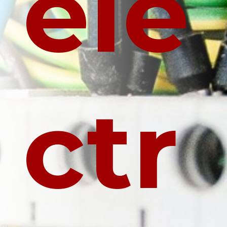
éle
ctr